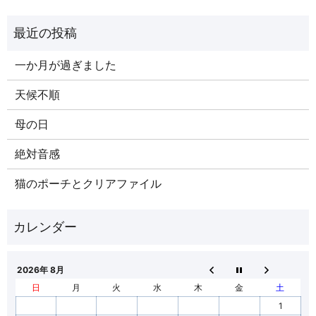
一か月が過ぎました
天候不順
母の日
絶対音感
猫のポーチとクリアファイル
2026年 8月
日
月
火
水
木
金
土
1